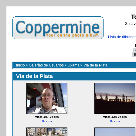
T
Si nav
Lista de álbume
Inicio
>
Galerías de Usuarios
>
Uxama
>
Via de la Plata
Via de la Plata
vista 457 veces
vista 424 veces
Uxama
Uxama