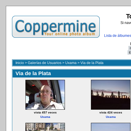
T
Si nav
Lista de álbume
Inicio
>
Galerías de Usuarios
>
Uxama
>
Via de la Plata
Via de la Plata
vista 457 veces
vista 424 veces
Uxama
Uxama