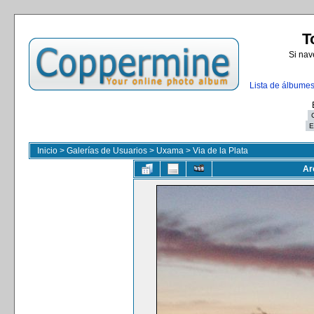
T
Si nav
Lista de álbume
Inicio
>
Galerías de Usuarios
>
Uxama
>
Via de la Plata
Ar