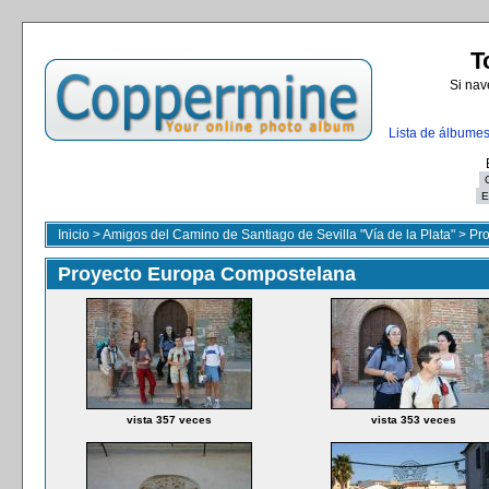
T
Si nav
Lista de álbume
Inicio
>
Amigos del Camino de Santiago de Sevilla "Vía de la Plata"
>
Pr
Proyecto Europa Compostelana
vista 357 veces
vista 353 veces