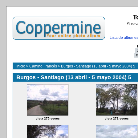
T
Si nav
Lista de álbume
Inicio
>
Camino Francés
>
Burgos - Santiago (13 abril - 5 mayo 2004) 5
Burgos - Santiago (13 abril - 5 mayo 2004) 5
vista 275 veces
vista 271 veces