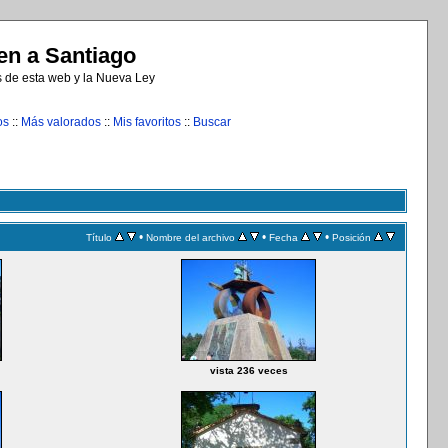
n a Santiago
s de esta web y la Nueva Ley
os
::
Más valorados
::
Mis favoritos
::
Buscar
•
•
•
Título
Nombre del archivo
Fecha
Posición
vista 236 veces