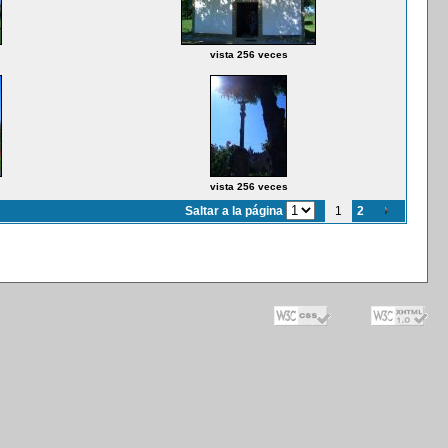
vista 256 veces
vista 256 veces
Saltar a la página
1
2