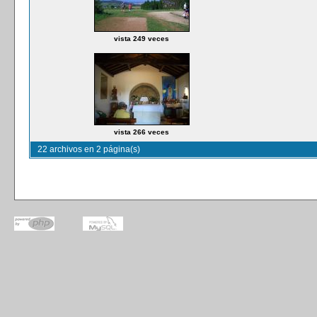
vista 249 veces
vista 266 veces
22 archivos en 2 página(s)