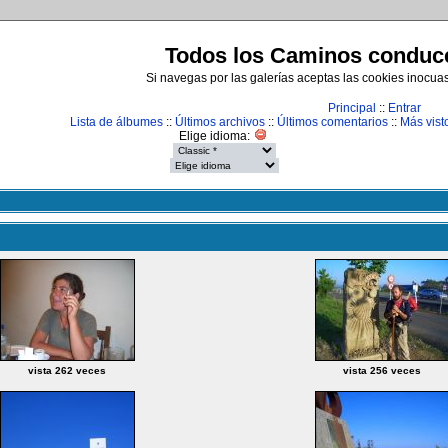
Todos los Caminos conduce
Si navegas por las galerías aceptas las cookies inocua
Principal
::
Entrar
Lista de álbumes
::
Últimos archivos
::
Últimos comentarios
::
Más vist
Elige idioma:
vista 262 veces
vista 256 veces