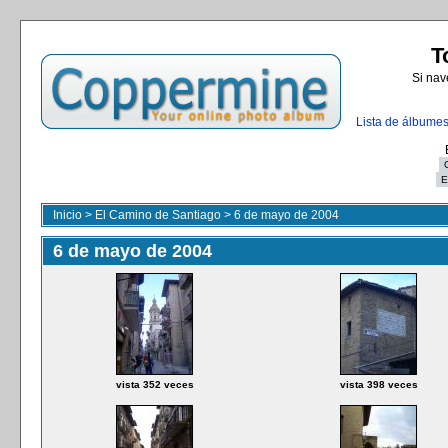
T
Si nav
Lista de álbume
Inicio
>
El Camino de Santiago
>
6 de mayo de 2004
6 de mayo de 2004
vista 352 veces
vista 398 veces