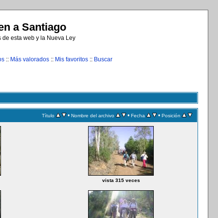
n a Santiago
s de esta web y la Nueva Ley
os
::
Más valorados
::
Mis favoritos
::
Buscar
•
•
•
Título
Nombre del archivo
Fecha
Posición
vista 315 veces