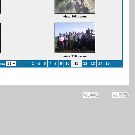
vista 308 veces
vista 316 veces
gina
1
-
5
6
7
8
9
10
11
12
13
14
15