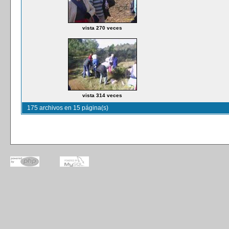
vista 270 veces
vista 314 veces
175 archivos en 15 página(s)