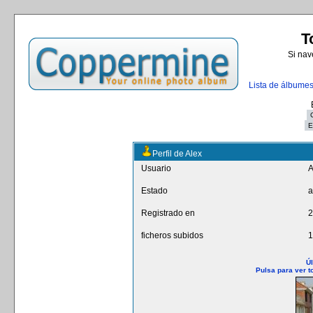
T
Si nav
Lista de álbume
Perfil de Alex
Usuario
A
Estado
a
Registrado en
2
ficheros subidos
1
Úl
Pulsa para ver t