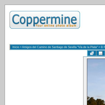
Inicio
>
Amigos del Camino de Santiago de Sevilla "Vía de la Plata"
>
El 