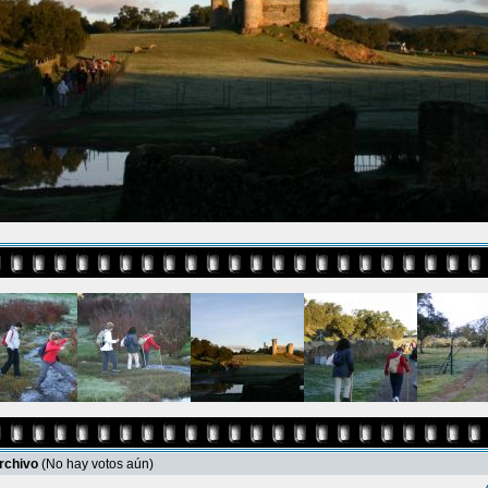
archivo
(No hay votos aún)