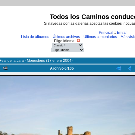
Todos los Caminos conduce
Si navegas por las galerías aceptas las cookies inocua
Principal
::
Entrar
Lista de álbumes
::
Últimos archivos
::
Últimos comentarios
::
Más vist
Elige idioma:
Real de la Jara - Monesterio (17 enero 2004)
Archivo 6/105