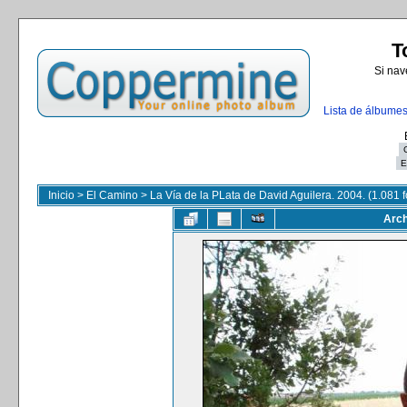
T
Si nav
Lista de álbume
Inicio
>
El Camino
>
La Vía de la PLata de David Aguilera. 2004. (1.081 f
Arch