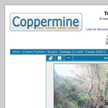
T
Si nav
Lista de álbume
Inicio
>
Camino Francés
>
Burgos - Santiago (13 abril - 5 mayo 2004) 4
Ar