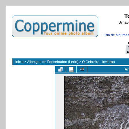
T
Si nav
Lista de álbume
Inicio
>
Albergue de Foncebadón (León)
>
O Cebreiro - Invierno
Ar