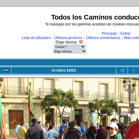
Todos los Caminos conduce
Si navegas por las galerías aceptas las cookies inocua
Principal
::
Entrar
Lista de álbumes
::
Últimos archivos
::
Últimos comentarios
::
Más vist
Elige idioma:
Archivo 10/53