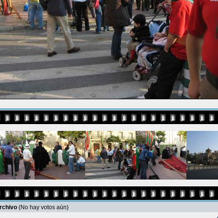
archivo
(No hay votos aún)