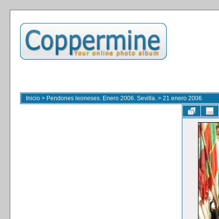
Inicio
>
Pendones leoneses. Enero 2006. Sevilla.
>
21 enero 2006