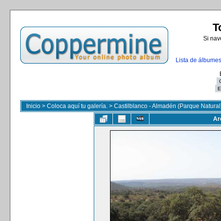
T
Si nav
Lista de álbume
Inicio
>
Coloca aquí tu galería.
>
Castilblanco - Almadén (Parque Natural
Ar