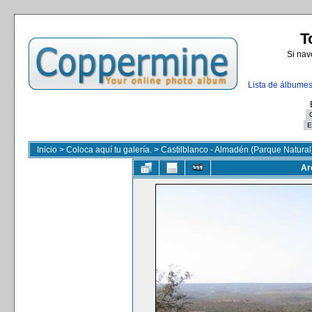
T
Si nav
Lista de álbume
Inicio
>
Coloca aquí tu galería.
>
Castilblanco - Almadén (Parque Natural
Ar