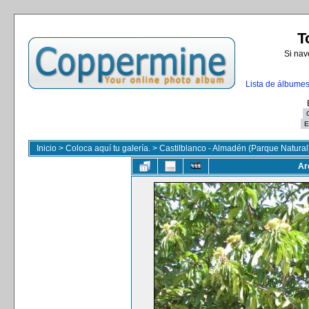
T
Si nav
Lista de álbume
Inicio
>
Coloca aquí tu galería.
>
Castilblanco - Almadén (Parque Natural
Ar