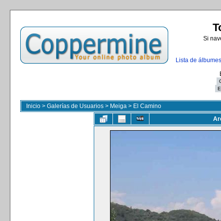
T
Si nav
Lista de álbume
Inicio
>
Galerías de Usuarios
>
Meiga
>
El Camino
Ar