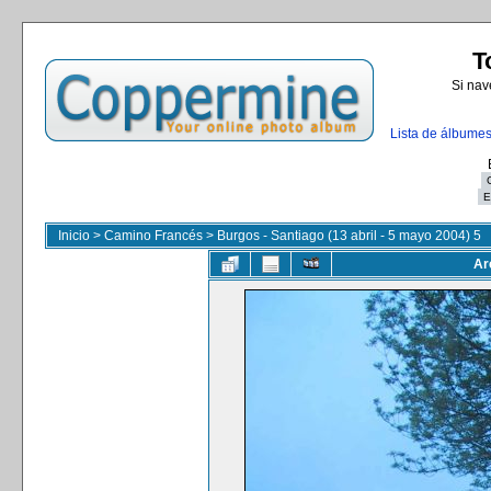
T
Si nav
Lista de álbume
Inicio
>
Camino Francés
>
Burgos - Santiago (13 abril - 5 mayo 2004) 5
Ar