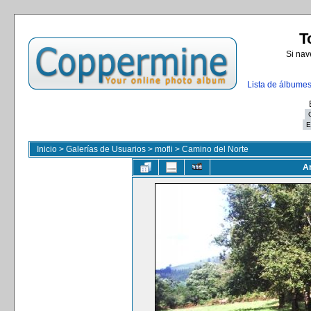
T
Si nav
Lista de álbume
Inicio
>
Galerías de Usuarios
>
mofli
>
Camino del Norte
Ar