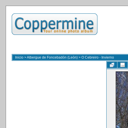
Inicio
>
Albergue de Foncebadón (León)
>
O Cebreiro - Invierno