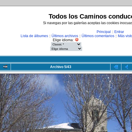
Todos los Caminos conduce
Si navegas por las galerías aceptas las cookies inocua
Principal
::
Entrar
Lista de álbumes
::
Últimos archivos
::
Últimos comentarios
::
Más vist
Elige idioma:
Archivo 5/43