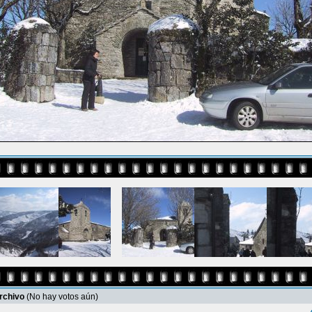
archivo
(No hay votos aún)