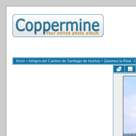
Inicio
>
Amigos del Camino de Santiago de Huelva
>
Zalamea la Real - 