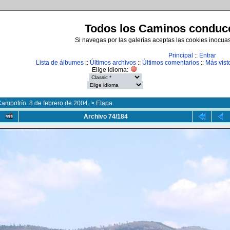
Todos los Caminos conduce
Si navegas por las galerías aceptas las cookies inocua
Principal
::
Entrar
Lista de álbumes
::
Últimos archivos
::
Últimos comentarios
::
Más vist
Elige idioma:
Campofrío. 8 de febrero de 2004.
>
Etapa
Archivo 74/184