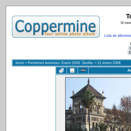
T
Si nav
Lista de álbume
Inicio
>
Pendones leoneses. Enero 2006. Sevilla.
>
21 enero 2006
Ar