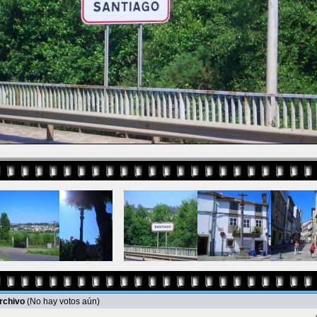
archivo
(No hay votos aún)