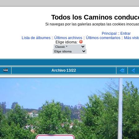
Todos los Caminos conduce
Si navegas por las galerías aceptas las cookies inocua
Principal
::
Entrar
Lista de álbumes
::
Últimos archivos
::
Últimos comentarios
::
Más vist
Elige idioma:
Archivo 13/22