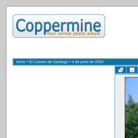
Inicio
>
El Camino de Santiago
>
4 de junio de 2004