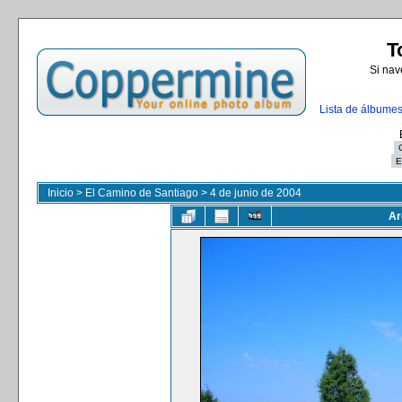
T
Si nav
Lista de álbume
Inicio
>
El Camino de Santiago
>
4 de junio de 2004
Ar