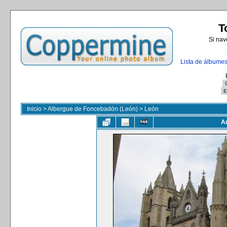
T
Si nav
Lista de álbume
Inicio
>
Albergue de Foncebadón (León)
>
León
Ar