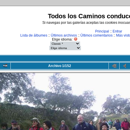
Todos los Caminos conduce
Si navegas por las galerías aceptas las cookies inocua
Principal
::
Entrar
Lista de álbumes
::
Últimos archivos
::
Últimos comentarios
::
Más vist
Elige idioma:
Archivo 1/152