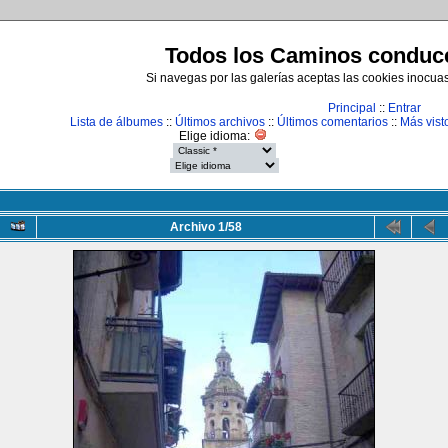
Todos los Caminos conduce
Si navegas por las galerías aceptas las cookies inocua
Principal
::
Entrar
Lista de álbumes
::
Últimos archivos
::
Últimos comentarios
::
Más vist
Elige idioma:
Archivo 1/58