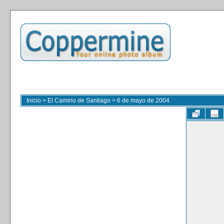
Inicio
>
El Camino de Santiago
>
6 de mayo de 2004