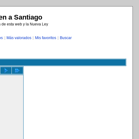
n a Santiago
s de esta web y la Nueva Ley
os
::
Más valorados
::
Mis favoritos
::
Buscar